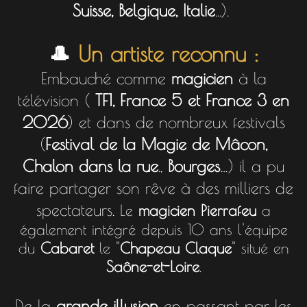
Suisse, Belgique, Italie
...).
🎩
Un artiste reconnu :
Embauché comme
magicien
à la
télévision (
TF1, France 5 et France 3 en
2026
) et dans de nombreux festivals
(
Festival de la Magie de Mâcon,
Chalon dans la rue
.,
Bourges
…) il a pu
faire partager son rêve à des milliers de
spectateurs.
Le
magicien Pierrafeu
a
également intégré depuis 10 ans l'équipe
du
Cabaret
le "
Chapeau Claque
" situé en
Saône-et-Loire
.
De la
grande illusion
en passant par les