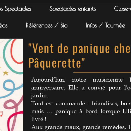
s Spectacles
Spectacles enfants
Close
éos
Références / Bio
Infos / Tournée
"Vent de panique chez
Pâquerette"
Aujourd’hui, notre musicienne 
anniversaire. Elle a convié pour l'
jardin.
Tout est commandé : friandises, boi
mais … panique à bord lorsque Lil
livré !
Aux grands maux, grands remèdes, Lil