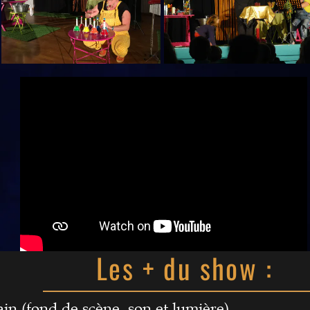
Les + du show :
 main (fond de scène, son et lum